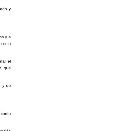
dado y
os y a
o solo
mar el
ía que
r y de
biente
cación