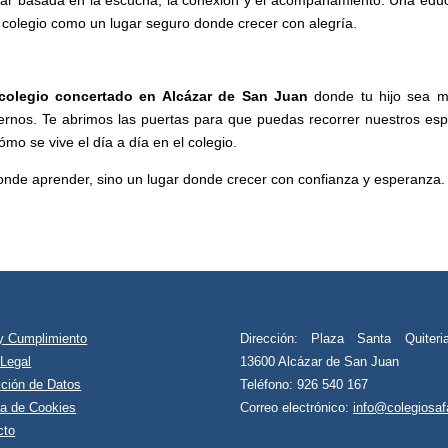
l colegio como un lugar seguro donde crecer con alegría.
colegio concertado en Alcázar de San Juan
donde tu hijo sea m
rnos. Te abrimos las puertas para que puedas recorrer nuestros esp
mo se vive el día a día en el colegio.
 donde aprender, sino un lugar donde crecer con confianza y esperanza.
 y Cumplimiento
Dirección: Plaza Santa Quiteri
 Legal
13600 Alcázar de San Juan
cción de Datos
Teléfono: 926 540 167
ca de Cookies
Correo electrónico:
info@colegiosaf
cto