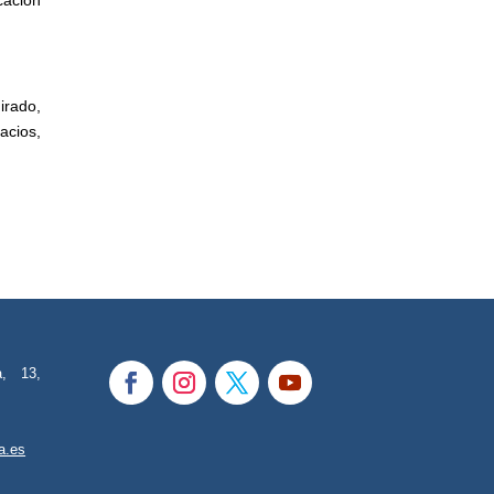
irado,
acios,
a, 13,
a.es