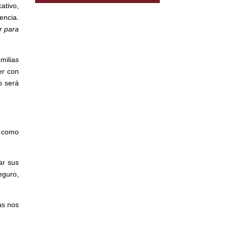
ativo,
encia.
r para
milias
er con
o será
o como
ar sus
eguro,
as nos