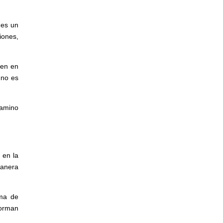
 es un
iones,
ten en
 no es
camino
 en la
manera
ima de
forman