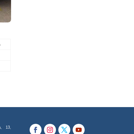
B
a, 13,