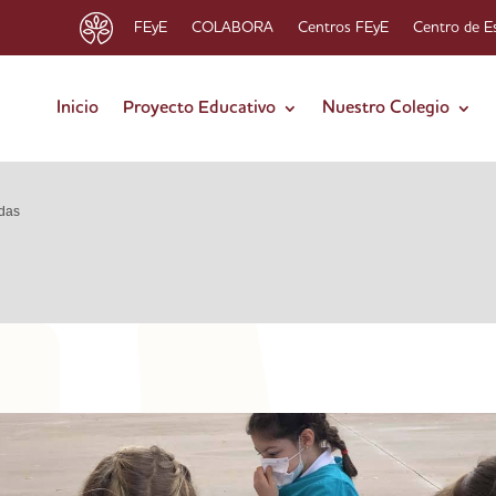
FEyE
COLABORA
Centros FEyE
Centro de E
Inicio
Proyecto Educativo
Nuestro Colegio
das