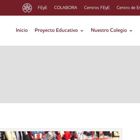
FEyE
COLABORA
Centros FEyE
Centro de E
Inicio
Proyecto Educativo
Nuestro Colegio