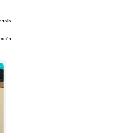
rrolla
ración